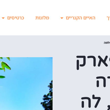
ך
האיים הקנריים
מלונות
כרטיסים
פלמה
ארק
ה
 לה