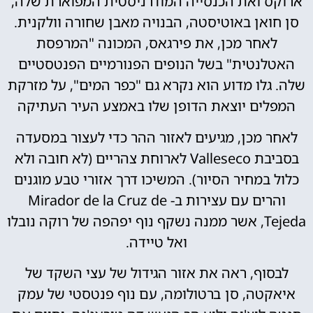
ארוקס ואת הכנסייה המודרניסטית המפוארת שלה,
סן חואן באוטיסטה, הבנויה מאבן שחורה וולקנית.
לאחר מכן, את פירגאס, המכונה "המרפסת
האטלנטית" בשל הנופים הפנורמיים הפנטסטיים
שלה. גלו מדוע הוא נקרא גם "כפר המים", על מזרקת
המפלים יוצאת הדופן שלו באמצע העיר העתיקה
לאחר מכן, מגיעים לאזור ההר כדי לעצור במסעדה
בסביבת Valleseco לארוחת צהריים (לא חובה ולא
כלול במחיר הסיור). המשיכו דרך אזורי טבע מוגנים
והרים עם עצירות ב- Mirador de la Cruz de
Tejeda, אשר ממנה נשקף נוף יפהפה של רוקה נובלו
ואל טיידה.
לבסוף, ראה את אזור הגידול של עצי השקד של
איאקטה, סן ברטולומה, עם נוף פנטסטי של עמק