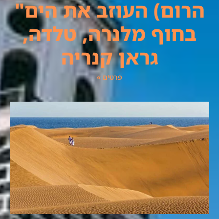
הרום) העוזב את הים"
בחוף מלנרה, טלדה,
גראן קנריה
פרטים »