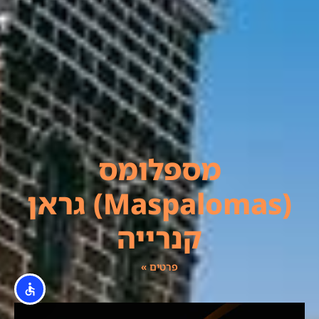
מספלומס
(Maspalomas) גראן
קנרייה
פרטים »