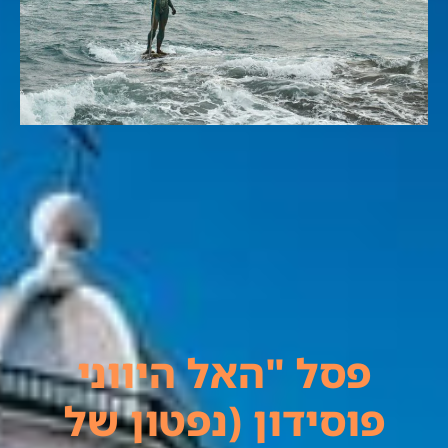
פסל "האל היווני
פוסידון (נפטון של