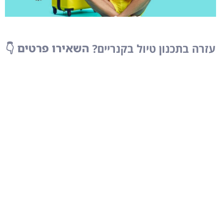
טיסות
עזרה בתכנון טיול בקנריים?
השאירו פרטים
👇
מציאת
טיסה זולה?
לחצו
פה!