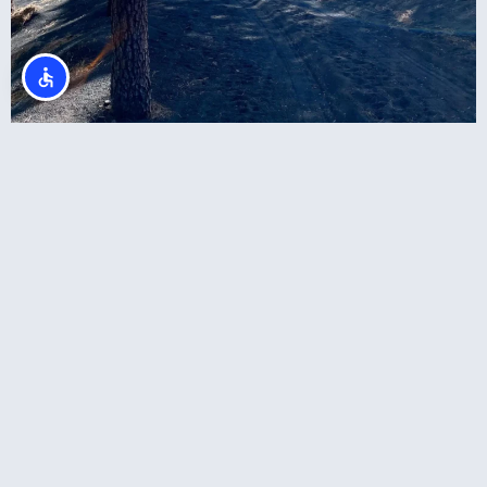
סיור הר הגעש טאג'וגייט: המסלול הרשמי עם