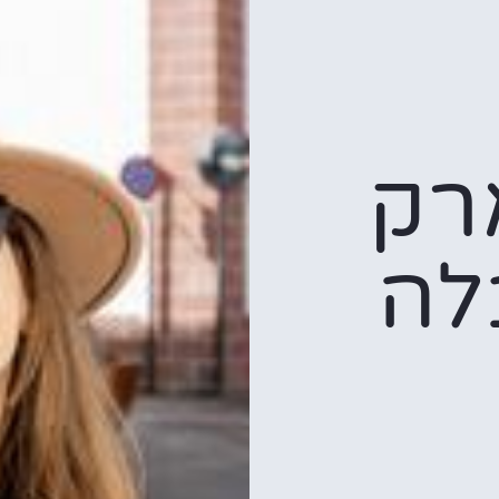
רק
לה