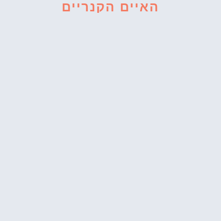
האיים הקנריים
מסלול הליכה מודרך
בלה פאלמה (La
Palma) – Cubo de
la Galga