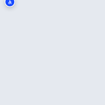
מה חשוב לדעת?
פסל "האל היווני פוסידון