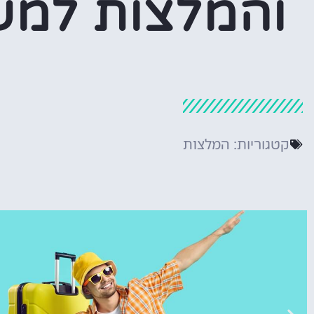
והמלצות למש
המלצות
קטגוריות: