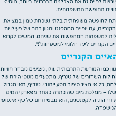
ויות לפייס גם את האכלנים הבררנים ביותר, מוסיף
חוויית החופשה המשפחתית.
תח לחופשה משפחתית בלתי נשכחת טמון במציאת
קנריים, עם יופיים המהפנט ומגוון רחב של פעילויות
דיאלית למשפחות המחפשות את שניהם. המשיכו לקרוא
ם הקנריים ליעד חלומי למשפחות🌴.
איים הקנריים
וון כמו המורשת התרבותית שלו, מציעים מבחר חוויות
ולות השחורים של טנריף, מתפעלים מנופי הירח של
, כל אי מציג סיפור מסע ייחודי. טנריף, האי הגדול
 שלו – ממלכת מים שהוכתרה כאחד מפארקי המים
ורי התזה לקטנטנים, הוא מבטיח יום של כיף אינסופי
המשפחה.