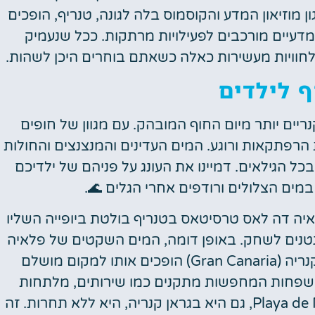
ן מוזיאון המדע והקוסמוס בלה לגונה, טנריף, הופכים
מדעיים מורכבים לפעילויות מרתקות. ככל שנעמיק
חוויות מעשירות כאלה כשאתם בוחרים היכן לשהות.
ף לילדים
ים יותר מיום החוף המובהק. עם מגוון של חופים
רפתקאות ורוגע. המים העדינים והמנצנצים והחולות
כל הגילאים. דמיינו את העונג על פניהם של ילדיכם
במים הצלולים ורודפים אחרי הגלים 🌊.
איה דה לאס טרסיטאס בטנריף בולטת ביופייה השליו
נטנים לשחק. באופן דומה, המים השקטים של פלאיה
דה אמאדורס (Playa de Amadores) בגראן קנריה (Gran Canaria) הופכים אותו למקום מושלם
שפחות המחפשות מתקנים כמו שירותים, מלתחות
ואפשרויות לסעודה בקרבת מקום, Playa de Maspalomas, גם היא בגראן קנריה, היא ללא תחרות. זה