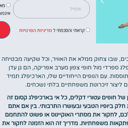
מאש
אינפור
קראתי והסכמתי ל
מדיניות הפרטיות
בים, שבו צחוק ממלא את האוויר, וכל שקיעה מבטיחה
מלונות
לג ספרדי מול חופי צפון מערב אפריקה, הם גן עדן
מציאת מלון
ססות. עם הנופים הייחודיים שלו, הארכיפלג תמיד
מומלץ?
ליצור זיכרונות משפחתיים בלתי נשכחים.
לחצו
של חופים עטורי דקלים, כל אי בארכיפלג קסום זה
פה!
לק ביופיו הטבעי ובעושרו התרבותי. בין אם אתם
כם, לחקור את מסתרי האוקיינוס או פשוט להתחמם
פתקאות משפחתיות. מדריך זה הוא הזמנה לחקור את