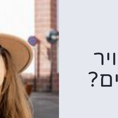
יר
ם?