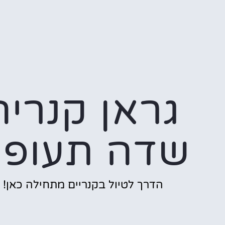
גראן קנריה
שדה תעופ
הדרך לטיול בקנריים מתחילה כאן!