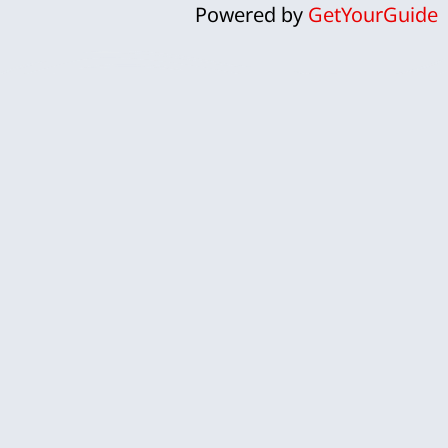
Powered by
GetYourGuide
טיול באיים הקנריים מתחיל פה עם המלצות, טיפים
ומידע חשוב למטיילים.