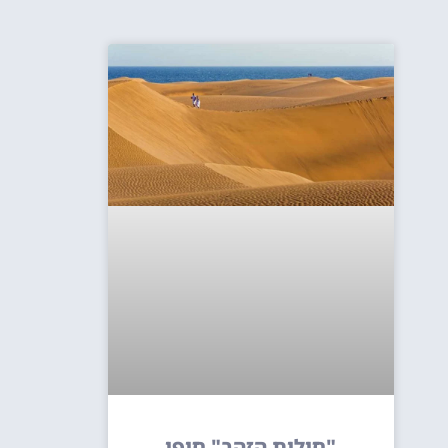
"חולות הזהב" חופי