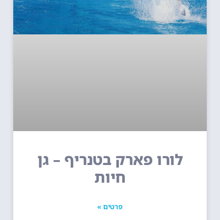
לורו פארק בטנריף – גן
חיות
פרטים »