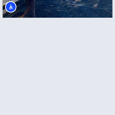
סיור הר הגעש טאג'וגייט: המסלול הרשמי עם