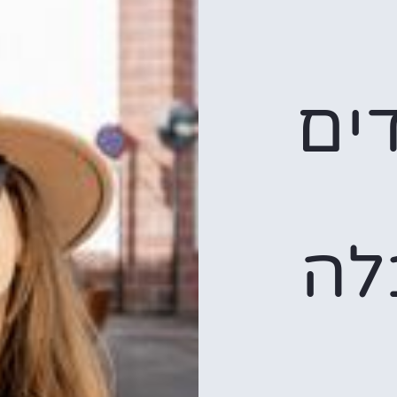
דים
לה